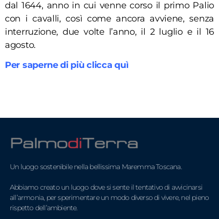
dal 1644, anno in cui venne corso il primo Palio
con i cavalli, così come ancora avviene, senza
interruzione, due volte l’anno, il 2 luglio e il 16
agosto.
Per saperne di più clicca quì
Un luogo sostenibile nella bellissima Maremma Toscana.
Abbiamo creato un luogo dove si sente il tentativo di avvicinarsi
all’armonia, per sperimentare un modo diverso di vivere, nel pieno
rispetto dell’ambiente.