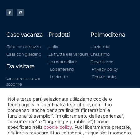
Case vacanza
Prodotti
Palmoditerra
Casa con terrazza
L'olio
L'azienda
Casa con giardino
La frutta e la verdura
Chi siamo
Le marmellate
Dove siamo
Da visitare
Lo zafferano
Privacy policy
Le ricette
Cookie policy
La maremma da
scoprire
Città d'arte nei
dintorni
Noi e terze parti selezionate utilizziamo cookie o
tecnologie simili per finalità tecniche e, con il tuo
Spiagge
consenso, anche per altre finalità (“interazioni e
straordinarie
funzionalità semplici”, “miglioramento dell'esperienza”,
“misurazione” e “targeting e pubblicità”)) come
specificato nella
cookie policy
. Puoi liberamente prestare,
rifiutare o revocare il tuo consenso, in qualsiasi momento.
Copyright © 2014 - 2025 | PalmodiTerra Località Guinzoni, 265 -